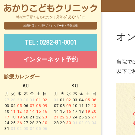
壬生町大師町の
"あかり"
地域の子育てをあたたかく見守る
に
診療科目：
小児科 / アレルギー科 / 予防接種
オ
TEL : 0282-81-0001
インターネット予約
当院で
以下ご
診療カレンダー
8月
9月
月
火
水
木
金
土
日
月
火
水
木
金
土
日
27
28
29
30
31
01
02
31
01
02
03
04
05
06
03
04
05
06
07
08
09
07
08
09
10
11
12
13
10
11
12
13
14
15
16
14
15
16
17
18
19
20
17
18
19
20
21
22
23
21
22
23
24
25
26
27
24
25
26
27
28
29
30
28
29
30
01
02
03
04
31
01
02
03
04
05
06