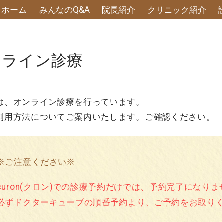
ホーム
みんなのQ&A
院長紹介
クリニック紹介
小児科「あかりこどもクリニック」｜オンライン診療
ンライン診療
は、オンライン診療を行っています。
利用方法についてご案内いたします。ご確認ください。
※ご注意ください※
curon(クロン)での診療予約だけでは、予約完了になり
必ずドクターキューブの順番予約より、ご予約をお取り