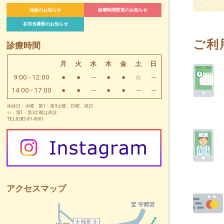
休診のお知らせ
診療時間変更のお知らせ
在宅当番医のお知らせ
ご利
診療時間
月
火
水
木
金
土
日
9:00 - 12:00
●
●
—
●
●
☆
—
14:00 - 17:00
●
●
—
●
●
—
—
休診日：水曜、第1・第3土曜、日曜、祝日
☆：第1・第3土曜は休診
TEL:0282-81-0001
アクセスマップ