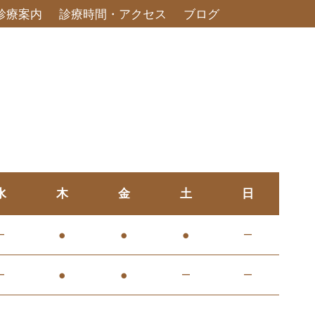
診療案内
診療時間・アクセス
ブログ
水
木
金
土
日
—
●
●
●
—
—
●
●
—
—