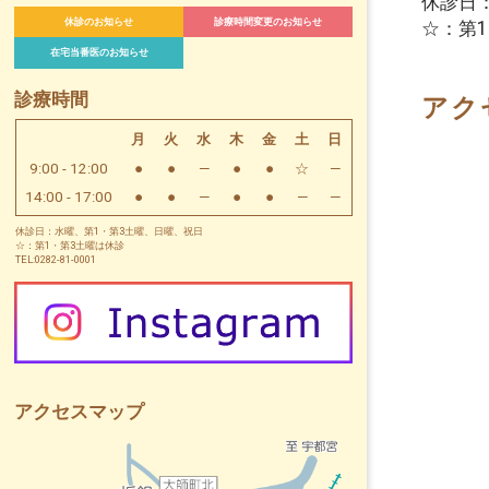
休診日
休診のお知らせ
診療時間変更のお知らせ
☆：第
在宅当番医のお知らせ
診療時間
アク
月
火
水
木
金
土
日
9:00 - 12:00
●
●
—
●
●
☆
—
14:00 - 17:00
●
●
—
●
●
—
—
休診日：水曜、第1・第3土曜、日曜、祝日
☆：第1・第3土曜は休診
TEL:0282-81-0001
アクセスマップ