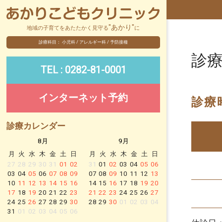
壬生町大師町 
"あかり"
地域の子育てをあたたかく見守る
に
診療科目：
小児科 / アレルギー科 / 予防接種
診
TEL : 0282-81-0001
インターネット予約
診療
診療カレンダー
8月
9月
月
火
水
木
金
土
日
月
火
水
木
金
土
日
27
28
29
30
31
01
02
31
01
02
03
04
05
06
03
04
05
06
07
08
09
07
08
09
10
11
12
13
10
11
12
13
14
15
16
14
15
16
17
18
19
20
17
18
19
20
21
22
23
21
22
23
24
25
26
27
24
25
26
27
28
29
30
28
29
30
01
02
03
04
31
01
02
03
04
05
06